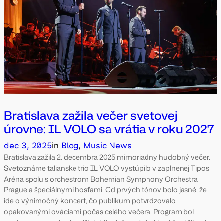
Bratislava zažila večer svetovej
úrovne: IL VOLO sa vrátia v roku 2027
dec 3, 2025
in
Blog
, 
Music News
Bratislava zažila 2. decembra 2025 mimoriadny hudobný večer.
Svetoznáme talianske trio IL VOLO vystúpilo v zaplnenej Tipos
Aréna spolu s orchestrom Bohemian Symphony Orchestra
Prague a špeciálnymi hosťami. Od prvých tónov bolo jasné, že
ide o výnimočný koncert, čo publikum potvrdzovalo
opakovanými ováciami počas celého večera. Program bol