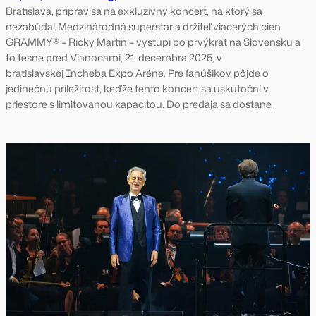
Bratislava, priprav sa na exkluzívny koncert, na ktorý sa
nezabúda! Medzinárodná superstar a držiteľ viacerých cien
GRAMMY® – Ricky Martin – vystúpi po prvýkrát na Slovensku a
to tesne pred Vianocami, 21. decembra 2025, v
bratislavskej Incheba Expo Aréne. Pre fanúšikov pôjde o
jedinečnú príležitosť, keďže tento koncert sa uskutoční v
priestore s limitovanou kapacitou. Do predaja sa dostane…