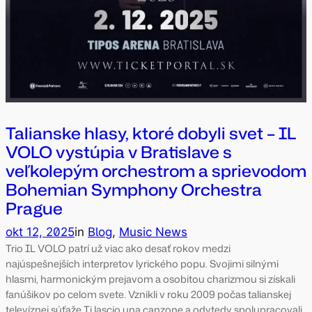
Talianske hlasy, ktoré dobyli svet – IL
VOLO vystúpia v Bratislave s
veľkolepým orchestrom a sprievodom
Bohemian Symphony Orchestra
Prague
okt 12, 2025
in
Blog
, 
Music News
Trio IL VOLO patrí už viac ako desať rokov medzi
najúspešnejších interpretov lyrického popu. Svojimi silnými
hlasmi, harmonickým prejavom a osobitou charizmou si získali
fanúšikov po celom svete. Vznikli v roku 2009 počas talianskej
televíznej súťaže Ti lascio una canzone a odvtedy spolupracovali