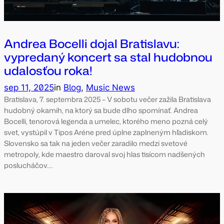
Andrea Bocelli dojal Bratislavu:
vypredaný koncert sa stal hudobnou
udalosťou roka!
sep 11, 2025
in
Blog
, 
Music News
Bratislava, 7. septembra 2025 – V sobotu večer zažila Bratislava
hudobný okamih, na ktorý sa bude dlho spomínať. Andrea
Bocelli, tenorová legenda a umelec, ktorého meno pozná celý
svet, vystúpil v Tipos Aréne pred úplne zaplneným hľadiskom.
Slovensko sa tak na jeden večer zaradilo medzi svetové
metropoly, kde maestro daroval svoj hlas tisícom nadšených
poslucháčov.…