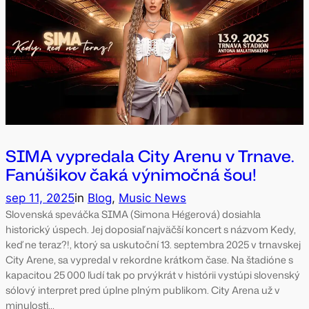
SIMA vypredala City Arenu v Trnave.
Fanúšikov čaká výnimočná šou!
sep 11, 2025
in
Blog
, 
Music News
Slovenská speváčka SIMA (Simona Hégerová) dosiahla
historický úspech. Jej doposiaľ najväčší koncert s názvom Kedy,
keď ne teraz?!, ktorý sa uskutoční 13. septembra 2025 v trnavskej
City Arene, sa vypredal v rekordne krátkom čase. Na štadióne s
kapacitou 25 000 ľudí tak po prvýkrát v histórii vystúpi slovenský
sólový interpret pred úplne plným publikom. City Arena už v
minulosti…