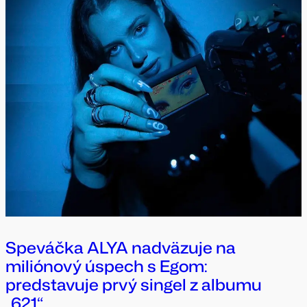
Speváčka ALYA nadväzuje na
miliónový úspech s Egom:
predstavuje prvý singel z albumu
„621“