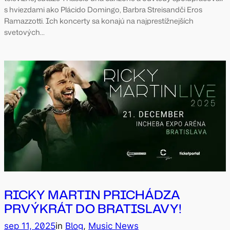
s hviezdami ako Plácido Domingo, Barbra Streisandči Eros
Ramazzotti. Ich koncerty sa konajú na najprestížnejších
svetových…
RICKY MARTIN PRICHÁDZA
PRVÝKRÁT DO BRATISLAVY!
sep 11, 2025
in
Blog
, 
Music News