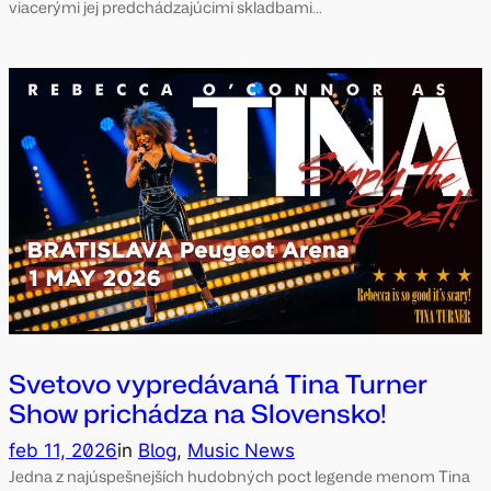
viacerými jej predchádzajúcimi skladbami…
Svetovo vypredávaná Tina Turner
Show prichádza na Slovensko!
feb 11, 2026
in
Blog
, 
Music News
Jedna z najúspešnejších hudobných poct legende menom Tina