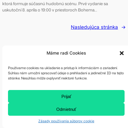
ktorá formuje súčasnú hudobnú scénu. Prvé vydanie sa
uskutoční 8. apríla o 19:00 v priestoroch Bohema…
Nasledujúca stránka
→
Máme radi Cookies
Používame cookies na ukladanie a prístup k informáciám o zariadení.
Súhlas nám umožní spracovať údaje o prehliadaní a jedinečné ID na tejto
stránke. Nesúhlas môže ovplyvniť niektoré funkcie.
Prijať
Odmietnuť
Zásady používania súborov cookie
ALL ABOUT MUSIC s. r. o.