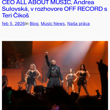
CEO ALL ABOUT MUSIC, Andrea
Sulovská, v rozhovore OFF RECORD s
Teri Čikoš
feb 5, 2026
in
Blog
, 
Music News
, 
Naša práca