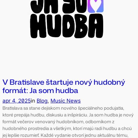
V Bratislave štartuje nový hudobný
formát: Ja som hudba
apr 4, 2025
in
Blog
, 
Music News
Bratislava sa stane dejiskom nového špeciálneho podujatia,
ktoré prepája hudbu, diskusiu a inšpiráciu. Ja som hudba je nový
formát večerov venovaný hudobníkom, odborníkom z
hudobného prostredia a všetkým, ktorí majú radi hudbu a chcú
jej lepšie rozumieť. Každé vydanie otvorí jednu aktuálnu tému,