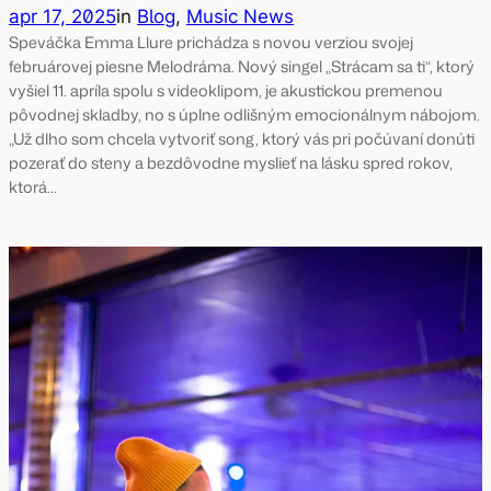
apr 17, 2025
in
Blog
, 
Music News
Speváčka Emma Llure prichádza s novou verziou svojej
februárovej piesne Melodráma. Nový singel „Strácam sa ti“, ktorý
vyšiel 11. apríla spolu s videoklipom, je akustickou premenou
pôvodnej skladby, no s úplne odlišným emocionálnym nábojom.
„Už dlho som chcela vytvoriť song, ktorý vás pri počúvaní donúti
pozerať do steny a bezdôvodne myslieť na lásku spred rokov,
ktorá…