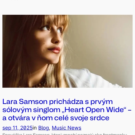
Lara Samson prichádza s prvým
sólovým singlom „Heart Open Wide“ –
a otvára v ňom celé svoje srdce
sep 11, 2025
in
Blog
, 
Music News
Speváčka Lara Samson, ktorú mnohí poznajú ako frontmanku