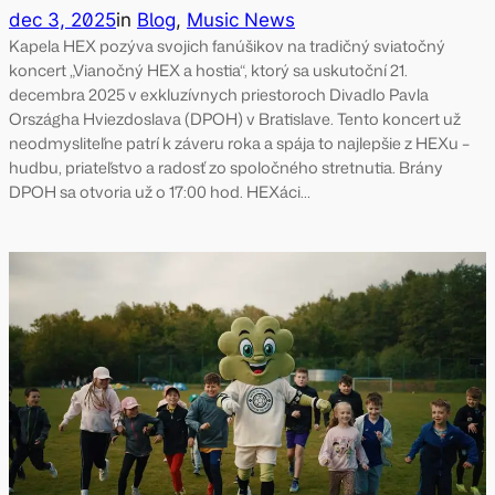
dec 3, 2025
in
Blog
, 
Music News
Kapela HEX pozýva svojich fanúšikov na tradičný sviatočný
koncert „Vianočný HEX a hostia“, ktorý sa uskutoční 21.
decembra 2025 v exkluzívnych priestoroch Divadlo Pavla
Országha Hviezdoslava (DPOH) v Bratislave. Tento koncert už
neodmysliteľne patrí k záveru roka a spája to najlepšie z HEXu –
hudbu, priateľstvo a radosť zo spoločného stretnutia. Brány
DPOH sa otvoria už o 17:00 hod. HEXáci…