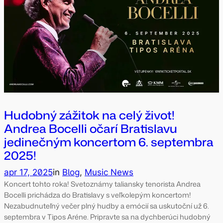
Hudobný zážitok na celý život!
Andrea Bocelli očarí Bratislavu
jedinečným koncertom 6. septembra
2025!
apr 17, 2025
in
Blog
, 
Music News
Koncert tohto roka! Svetoznámy taliansky tenorista Andrea
Bocelli prichádza do Bratislavy s veľkolepým koncertom!
Nezabudnuteľný večer plný hudby a emócií sa uskutoční už 6.
septembra v Tipos Aréne. Pripravte sa na dychberúci hudobný