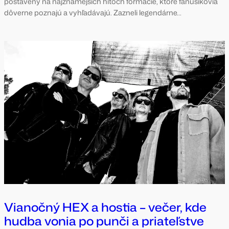
postavený na najznámejších hitoch formácie, ktoré fanúšikovia
dôverne poznajú a vyhľadávajú. Zazneli legendárne…
Vianočný HEX a hostia – večer, kde
hudba vonia po punči a priateľstve