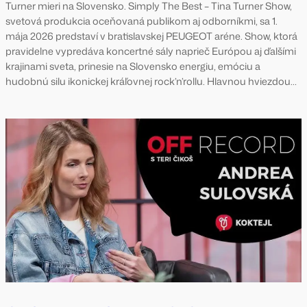
Turner mieri na Slovensko. Simply The Best – Tina Turner Show,
svetová produkcia oceňovaná publikom aj odborníkmi, sa 1.
mája 2026 predstaví v bratislavskej PEUGEOT aréne. Show, ktorá
pravidelne vypredáva koncertné sály naprieč Európou aj ďalšími
krajinami sveta, prinesie na Slovensko energiu, emóciu a
hudobnú silu ikonickej kráľovnej rock’n’rollu. Hlavnou hviezdou…