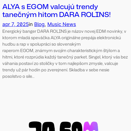
ALYA s EGOM valcujú trendy
tanečným hitom DARA ROLINS!
apr 7, 2025
in
Blog
, 
Music News
Energický banger DARA ROLINS je názov novej EDM novinky, v
ktorom mladá speváčka ALYA originálne prepája elektronickú
hudbu a rap v spolupráci so slovenským
raperom EGOM, známym svojím charakteristickým štýlom a
hitmi, ktoré rozprúdia každý tanečný parket. Singel, ktorý vás bez
váhania postaví zo stoličky v tom najlepšom zmysle, valcuje
trendy už pár hodín po zverejnení. Skladba v sebe nesie
posolstvo o sile…