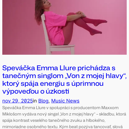
Speváčka Emma Llure prichádza s
tanečným singlom „Von z mojej hlavy“,
ktorý spája energiu s úprimnou
výpoveďou o úzkosti
nov 29, 2025
in
Blog
, 
Music News
Speváčka Emma Llure v spolupráci s producentom Maxxom
Miklošom vydáva nový singel „Von z mojej hlavy“ – skladbu, ktorá
spája kontrast veselého tanečného zvuku a hlbokého,
mimoriadne osobného textu. Kým beat pozýva tancovať, slová