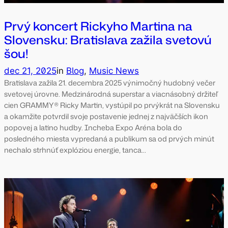
Prvý koncert Rickyho Martina na
Slovensku: Bratislava zažila svetovú
šou!
dec 21, 2025
in
Blog
, 
Music News
Bratislava zažila 21. decembra 2025 výnimočný hudobný večer
svetovej úrovne. Medzinárodná superstar a viacnásobný držiteľ
cien GRAMMY® Ricky Martin, vystúpil po prvýkrát na Slovensku
a okamžite potvrdil svoje postavenie jednej z najväčších ikon
popovej a latino hudby. Incheba Expo Aréna bola do
posledného miesta vypredaná a publikum sa od prvých minút
nechalo strhnúť explóziou energie, tanca…