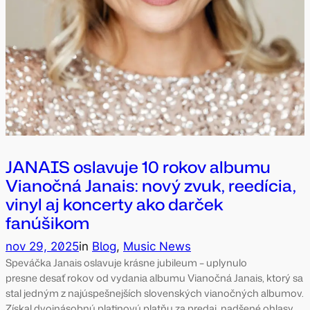
JANAIS oslavuje 10 rokov albumu
Vianočná Janais: nový zvuk, reedícia,
vinyl aj koncerty ako darček
fanúšikom
nov 29, 2025
in
Blog
, 
Music News
Speváčka Janais oslavuje krásne jubileum – uplynulo
presne desať rokov od vydania albumu Vianočná Janais, ktorý sa
stal jedným z najúspešnejších slovenských vianočných albumov.
Získal dvojnásobnú platinovú platňu za predaj, nadšené ohlasy