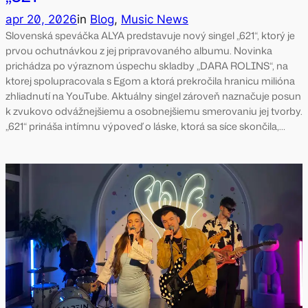
apr 20, 2026
in
Blog
, 
Music News
Slovenská speváčka ALYA predstavuje nový singel „621“, ktorý je
prvou ochutnávkou z jej pripravovaného albumu. Novinka
prichádza po výraznom úspechu skladby „DARA ROLINS“, na
ktorej spolupracovala s Egom a ktorá prekročila hranicu milióna
zhliadnutí na YouTube. Aktuálny singel zároveň naznačuje posun
k zvukovo odvážnejšiemu a osobnejšiemu smerovaniu jej tvorby.
„621“ prináša intímnu výpoveď o láske, ktorá sa síce skončila,…