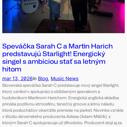
Speváčka Sarah C a Martin Harich
predstavujú Starlight! Energický
singel s ambíciou stať sa letným
hitom
mar 13, 2026
in
Blog
, 
Music News
Slovenská speváčka Sarah C predstavuje nový singel Starlight,
ktorý vznikol v spolupráci s obľúbeným spevákom a
hudobníkom Martinom Harichom. Energická anglická skladba
prináša pozitívnu atmosféru, tanečný groove a letnú náladu,
ktorá poslucháčov okamžite prenesie na parket. Novinka vznikla
v štúdiu slovenského producenta Adissa (Adam Miščík), s
ktorým Sarah C spolupracuje už dlhodobo. Producent stojí aj za