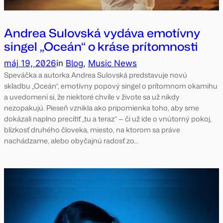
Andrea Sulovská vydáva emotívny
singel „Oceán“ o kráse prítomnosti
máj 19, 2026
in
Blog
, 
Music News
Speváčka a autorka Andrea Sulovská predstavuje novú
skladbu „Oceán“, emotívny popový singel o prítomnom okamihu
a uvedomení si, že niektoré chvíle v živote sa už nikdy
nezopakujú. Pieseň vznikla ako pripomienka toho, aby sme
dokázali naplno precítiť „tu a teraz“ — či už ide o vnútorný pokoj,
blízkosť druhého človeka, miesto, na ktorom sa práve
nachádzame, alebo obyčajnú radosť zo…