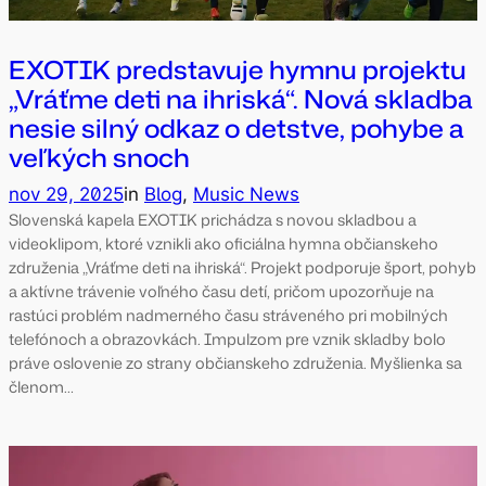
EXOTIK predstavuje hymnu projektu
„Vráťme deti na ihriská“. Nová skladba
nesie silný odkaz o detstve, pohybe a
veľkých snoch
nov 29, 2025
in
Blog
, 
Music News
Slovenská kapela EXOTIK prichádza s novou skladbou a
videoklipom, ktoré vznikli ako oficiálna hymna občianskeho
združenia „Vráťme deti na ihriská“. Projekt podporuje šport, pohyb
a aktívne trávenie voľného času detí, pričom upozorňuje na
rastúci problém nadmerného času stráveného pri mobilných
telefónoch a obrazovkách. Impulzom pre vznik skladby bolo
práve oslovenie zo strany občianskeho združenia. Myšlienka sa
členom…