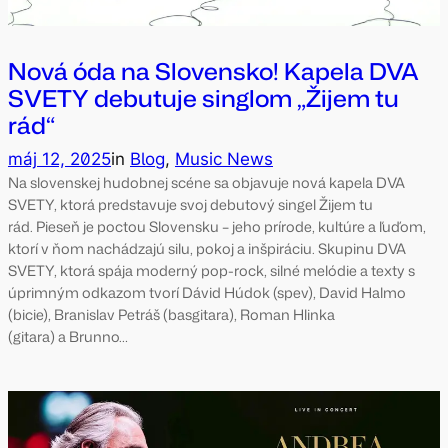
Nová óda na Slovensko! Kapela DVA
SVETY debutuje singlom „Žijem tu
rád“
máj 12, 2025
in
Blog
, 
Music News
Na slovenskej hudobnej scéne sa objavuje nová kapela DVA
SVETY, ktorá predstavuje svoj debutový singel Žijem tu
rád. Pieseň je poctou Slovensku – jeho prírode, kultúre a ľuďom,
ktorí v ňom nachádzajú silu, pokoj a inšpiráciu. Skupinu DVA
SVETY, ktorá spája moderný pop-rock, silné melódie a texty s
úprimným odkazom tvorí Dávid Húdok (spev), David Halmo
(bicie), Branislav Petráš (basgitara), Roman Hlinka
(gitara) a Brunno…