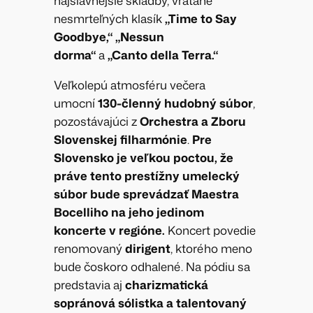
najslávnejšie skladby, vrátane
nesmrteľných klasík
„Time to Say
Goodbye,“ „Nessun
dorma“
a
„Canto della Terra.“
Veľkolepú atmosféru večera
umocní
130-členný hudobný súbor
,
pozostávajúci z
Orchestra a Zboru
Slovenskej filharmónie
.
Pre
Slovensko je veľkou poctou, že
práve tento prestížny umelecký
súbor bude sprevádzať Maestra
Bocelliho na jeho jedinom
koncerte v regióne.
Koncert povedie
renomovaný
dirigent
, ktorého meno
bude čoskoro odhalené. Na pódiu sa
predstavia aj
charizmatická
sopránová sólistka a talentovaný