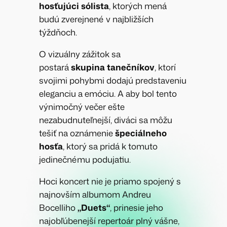
hosťujúci sólista
, ktorých mená
budú zverejnené v najbližších
týždňoch.
O vizuálny zážitok sa
postará
skupina tanečníkov
, ktorí
svojimi pohybmi dodajú predstaveniu
eleganciu a emóciu. A aby bol tento
výnimočný večer ešte
nezabudnuteľnejší, diváci sa môžu
tešiť na oznámenie
špeciálneho
hosťa
, ktorý sa pridá k tomuto
jedinečnému podujatiu.
Hoci koncert nie je priamo spojený s
najnovším albumom Andreu
Bocelliho
„Duets“
, prinesie jeho
najobľúbenejší repertoár plný vášne,