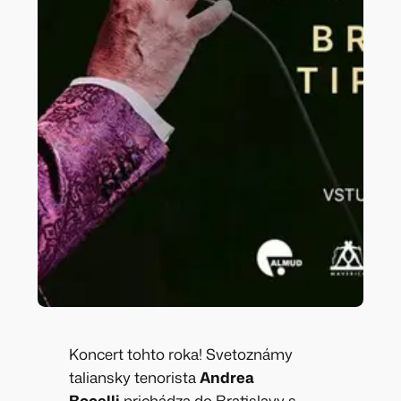
Koncert tohto roka! Svetoznámy
taliansky tenorista
Andrea
Bocelli
prichádza do Bratislavy s