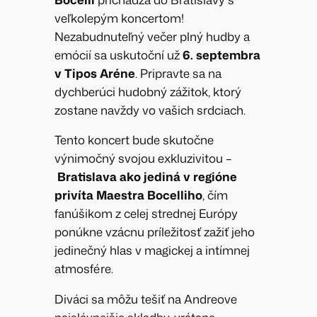
veľkolepým koncertom!
Nezabudnuteľný večer plný hudby a
emócií sa uskutoční už
6. septembra
v Tipos Aréne
. Pripravte sa na
dychberúci hudobný zážitok, ktorý
zostane navždy vo vašich srdciach.
Tento koncert bude skutočne
výnimočný svojou exkluzivitou –
Bratislava ako jediná v regióne
privíta Maestra Bocelliho
, čím
fanúšikom z celej strednej Európy
ponúkne vzácnu príležitosť zažiť jeho
jedinečný hlas v magickej a intímnej
atmosfére.
Diváci sa môžu tešiť na Andreove