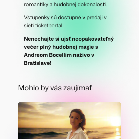
romantiky a hudobnej dokonalosti.
Vstupenky sú dostupné v predaji v
sieti ticketportal!
Nenechajte si ujsť neopakovateľný
večer plný hudobnej mágie s
Andreom Bocellim naživo v
Bratislave!
Mohlo by vás zaujímať