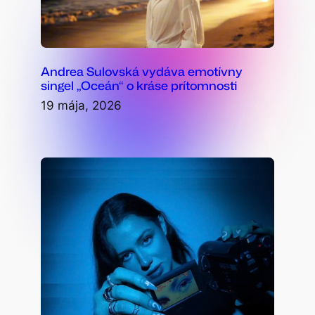
Andrea Sulovská vydáva emotívny
singel „Oceán“ o kráse prítomnosti
19 mája, 2026