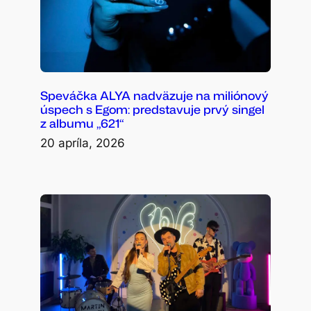
Speváčka ALYA nadväzuje na miliónový
úspech s Egom: predstavuje prvý singel
z albumu „621“
20 apríla, 2026